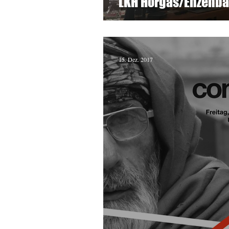
LKH Hörgas/Enzenb
15. Dez. 2017