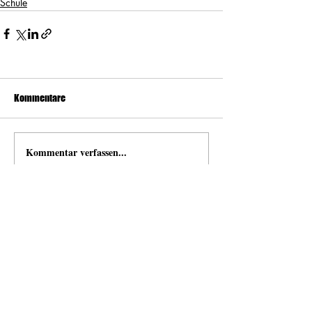
Schule
Kommentare
Kommentar verfassen...
news
Neuigkeiten von und mit Open Space