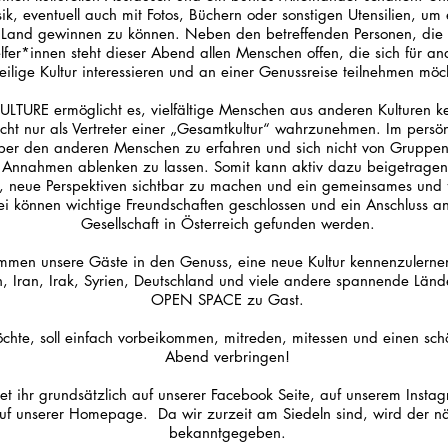
ik, eventuell auch mit Fotos, Büchern oder sonstigen Utensilien, um 
 Land gewinnen zu können. Neben den betreffenden Personen, die i
elfer*innen steht dieser Abend allen Menschen offen, die sich für a
eilige Kultur interessieren und an einer Genussreise teilnehmen möc
LTURE ermöglicht es, vielfältige Menschen aus anderen Kulturen k
icht nur als Vertreter einer „Gesamtkultur“ wahrzunehmen. Im persö
ber den anderen Menschen zu erfahren und sich nicht von Gruppe
Annahmen ablenken zu lassen. Somit kann aktiv dazu beigetrage
, neue Perspektiven sichtbar zu machen und ein gemeinsames und f
i können wichtige Freundschaften geschlossen und ein Anschluss an 
Gesellschaft in Österreich gefunden werden.
men unsere Gäste in den Genuss, eine neue Kultur kennenzulernen
n, Iran, Irak, Syrien, Deutschland und viele andere spannende Länd
OPEN SPACE zu Gast.
hte, soll einfach vorbeikommen, mitreden, mitessen und einen sch
Abend verbringen!
ndet ihr grundsätzlich auf unserer Facebook Seite, auf unserem Inst
f unserer Homepage. Da wir zurzeit am Siedeln sind, wird der näc
bekanntgegeben.