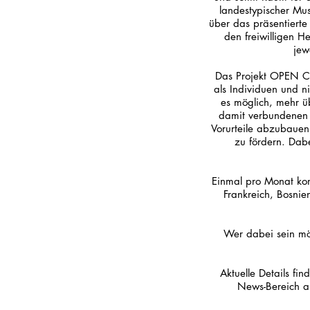
landestypischer Mus
über das präsentierte
den freiwilligen H
jew
Das Projekt OPEN CU
als Individuen und n
es möglich, mehr ü
damit verbundenen 
Vorurteile abzubauen
zu fördern. Dabe
Einmal pro Monat kom
Frankreich, Bosnie
Wer dabei sein möc
Aktuelle Details fi
News-Bereich au