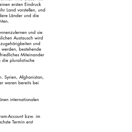
einen ersten Eindruck
hr Land vorstellen, und
ndere Länder und die
hten.
ennenzulernen und sie
nlichen Austausch wird
nzugehörigkeiten und
n werden, bestehende
riedliches Miteinander
die pluralistische
. Syrien, Afghanistan,
er waren bereits bei
önen internationalen
agram-Account bzw. im
hste Termin erst