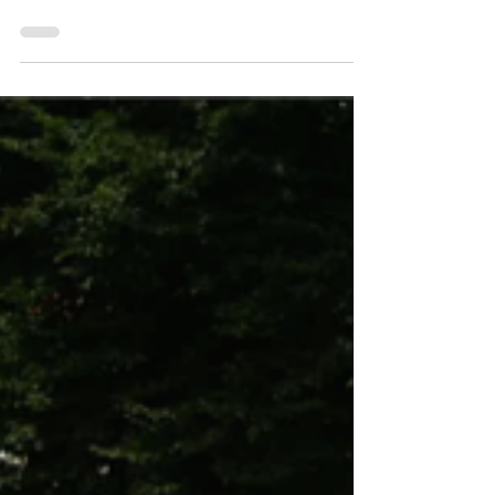
WORKSHOPLEITER*IN GESUCHT
Diskutierst du gerne über Diversität, Vorurteile,
Zivilcourage, Homophobie, Flucht & Asyl, Religion,
Migration, digitale Medien und...