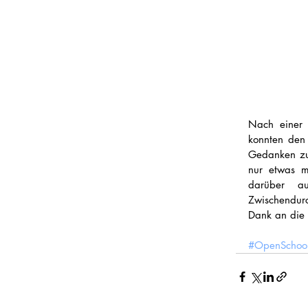
Nach einer 
konnten den 
Gedanken zu
nur etwas mi
darüber au
Zwischendurc
Dank an die 
#OpenSchoo