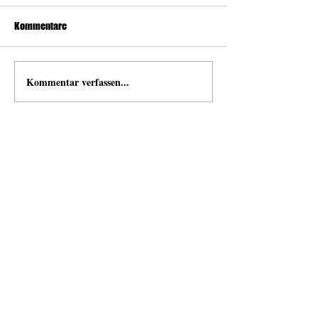
Kommentare
Kommentar verfassen...
news
Neuigkeiten von und mit Open Space