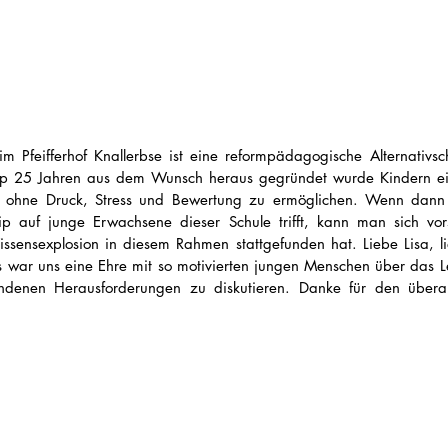
 im Pfeifferhof Knallerbse ist eine reformpädagogische Alternativsc
pp 25 Jahren aus dem Wunsch heraus gegründet wurde Kindern ei
ten ohne Druck, Stress und Bewertung zu ermöglichen. Wenn dan
p auf junge Erwachsene dieser Schule trifft, kann man sich vorst
ssensexplosion in diesem Rahmen stattgefunden hat. Liebe Lisa, li
Es war uns eine Ehre mit so motivierten jungen Menschen über das L
ndenen Herausforderungen zu diskutieren. Danke für den überau