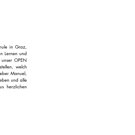
hule in Graz, 
n Lernen und 
n unser OPEN 
ellen, welch 
eber Manuel, 
eben und alle 
s herzlichen 