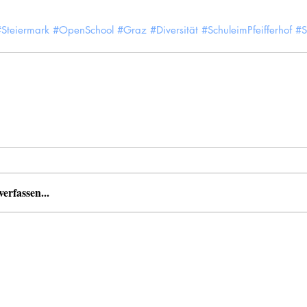
#Steiermark
#OpenSchool
#Graz
#Diversität
#SchuleimPfeifferhof
#S
rfassen...