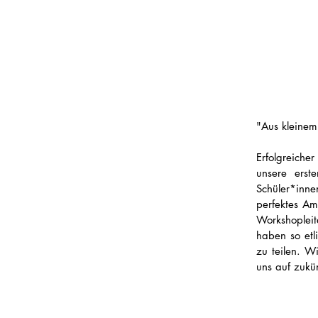
"Aus kleinem
Erfolgreich
unsere erst
Schüler*inne
perfektes Am
Workshopleit
haben so etl
zu teilen. W
uns auf zukü