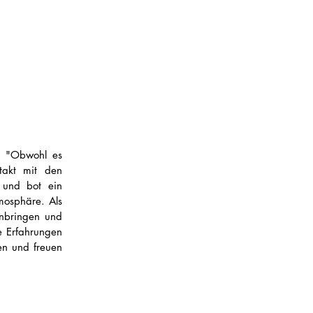
: "Obwohl es 
akt mit den 
 und bot ein 
osphäre. Als 
nbringen und 
 Erfahrungen 
n und freuen 