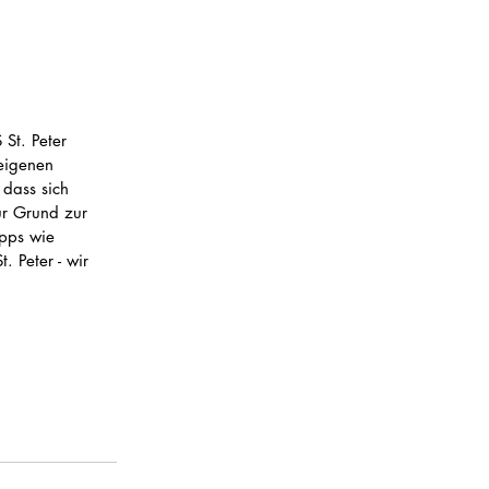
St. Peter 
eigenen 
dass sich 
ur Grund zur 
pps wie 
 Peter - wir 