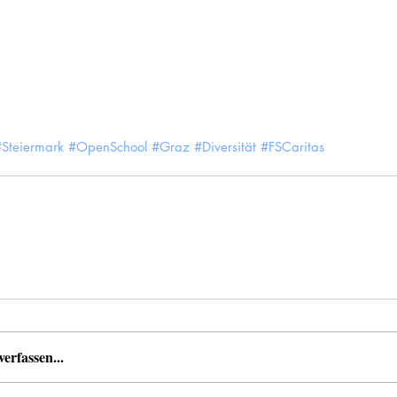
#Steiermark
#OpenSchool
#Graz
#Diversität
#FSCaritas
rfassen...