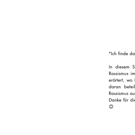
"Ich finde d
In diesem S
Rassismus im
erörtert, wo
daran betei
Rassismus au
Danke für d
😊