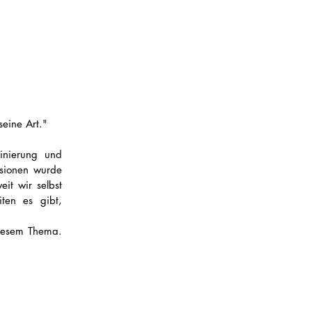
seine Art."
nierung und 
sionen wurde 
it wir selbst 
en es gibt, 
diesem Thema.