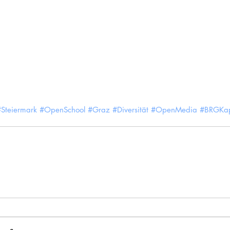
#Steiermark
#OpenSchool
#Graz
#Diversität
#OpenMedia
#BRGKap