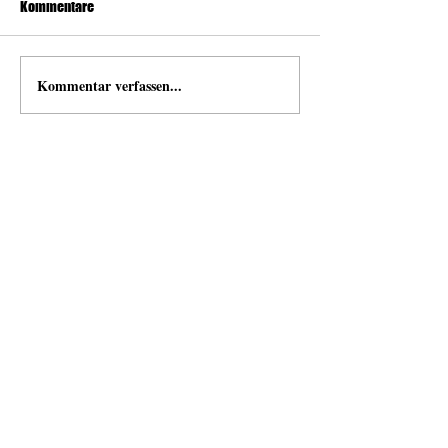
Kommentare
Kommentar verfassen...
news
Neuigkeiten von und mit Open Space