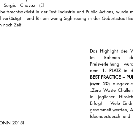
 Sergio Chavez (El 
beitsrechtsaktivist in der Textilindustrie und Public Actions, wurde m
 verköstigt – und für ein wenig Sightseeing in der Geburtsstadt Be
h noch Zeit.   
Das Highlight des W
Im Rahmen der
Preisverleihung wur
dem 
1. PLATZ
BEST PRACTICE – PU
(over 20)
 ausgezeic
„Zero Waste Challen
in jeglicher Hinsich
Erfolg!   Viele Eindr
gesammelt werden, Arb
Ideenaustausch und 
BONN 2015!  