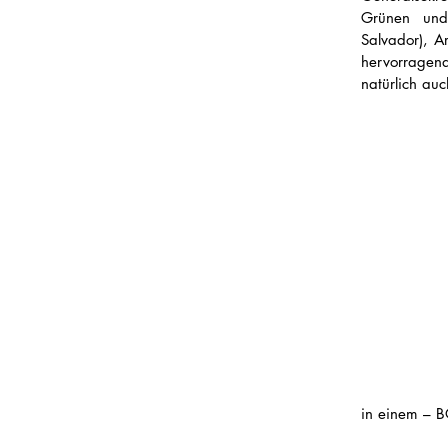
Grünen und
Salvador), Ar
hervorragend
natürlich auc
in einem – 