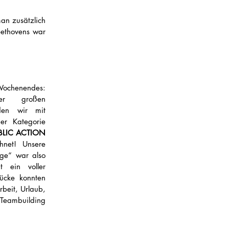
an zusätzlich 
ethovens war 
ochenendes: 
 großen 
den wir mit 
 in der Kategorie 
BLIC ACTION 
hnet! Unsere 
ge“ war also 
t ein voller 
ücke konnten 
eit, Urlaub, 
Teambuilding 