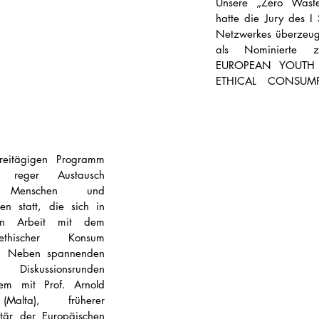
Unsere „Zero Waste
hatte die Jury des I
Netzwerkes überzeugt
als Nominierte z
EUROPEAN YOUTH S
ETHICAL CONSUMP
eitägigen Programm 
 reger Austausch 
 Menschen und 
en statt, die sich in 
ven Arbeit mit dem 
hischer Konsum 
n. Neben spannenden 
 Diskussionsrunden 
em mit Prof. Arnold 
Malta), früherer 
tär der Europäischen 