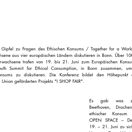
 Gipfel zu Fragen des Ethischen Konsums / Together for a World
sene aus vier europäischen Ländern diskutieren in Bonn. Über 100
rwachsene trafen von 19. bis 21. Juni zum Europäischen Konsum
uth Summit for Ethical Consumption, in Bonn zusammen, um
onsums zu diskutieren. Die Konferenz bildet den Höhepunkt 
 Union geförderten Projekts "I SHOP FAIR". 
Es gab was zu 
Beethoven, Drache
ethischer Konsum 
OPEN SPACE – Dele
19. – 21. Juni zu sic