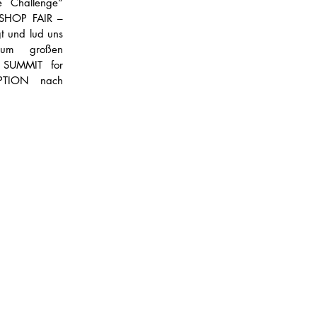
 Challenge“ 
 SHOP FAIR – 
 und lud uns 
um großen 
UMMIT for 
TION nach 