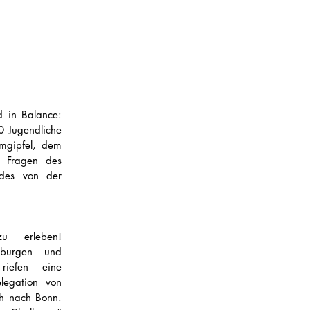
 in Balance: 
 Jugendliche 
gipfel, dem 
 Fragen des 
des von der 
erleben!  
nburgen und 
riefen eine 
gation von 
h nach Bonn. 