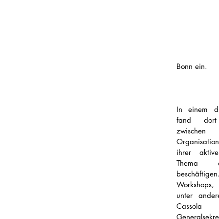
Bonn ein.  
In einem dr
fand dort
zwischen
Organisation
ihrer akti
Thema et
beschäftige
Workshops,
unter ander
Cassola (
Generalsekre