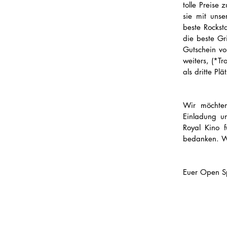
tolle Preise
sie mit unse
beste Rockst
die beste Gr
Gutschein vo
weiters, (*T
als dritte Pl
Wir möchten
Einladung u
Royal Kino f
bedanken. Wi
Euer Open S