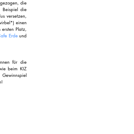
gezogen, die 
Beispiel die 
s versetzen, 
rbel*) einen 
ersten Platz, 
afe Erde
 und 
nnen für die 
ie beim KIZ 
 Gewinnspiel 
n!