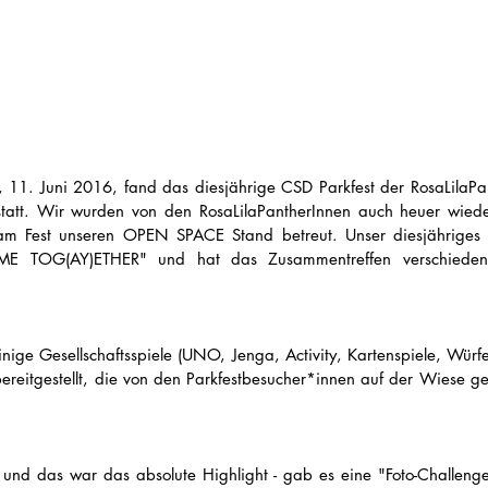
11. Juni 2016, fand das diesjährige CSD Parkfest der RosaLilaPan
statt. Wir wurden von den RosaLilaPantherInnen auch heuer wiede
m Fest unseren OPEN SPACE Stand betreut. Unser diesjähriges M
 TOG(AY)ETHER" und hat das Zusammentreffen verschiedene
ige Gesellschaftsspiele (UNO, Jenga, Activity, Kartenspiele, Würfel
bereitgestellt, die von den Parkfestbesucher*innen auf der Wiese ge
und das war das absolute Highlight - gab es eine "Foto-Challenge"