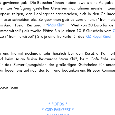
 zu gewinnen gab. Die Besucher*innen haben jeweils eine Aufgabe 
ren zur Verfügung gestellten Utensilien nachahmen mussten: zum 
arpose zeigen, das Lieblingstier nachmachen, sich in den Chillmodu
imasse schneiden etc. Zu gewinnen gab es zum einen, (*Trommelwi
m Asian Fusion Restaurant "
Mau Shi
" im Wert von 50 Euro für den 
rommelwirbel*) als zweite Plätze 3 x je einen 10 € Gutschein vom 
C
ätze (*Trommelwirbel*) 2 x je eine Freikarte für das 
KIZ Royal Kino
!
 uns hiermit nochmals sehr herzlich bei den RosaLila PantherI
nd beim Asian Fusion Restaurant "Mau Shi", beim Cafe Erde sow
ür das Zurverfügungstellen der großartigen Gutscheine für unser
r freuen uns auf nächstes Jahr und bedanken uns für euer Komme
pace Team
* FOTOS *
*
CSD PARKFEST
 *