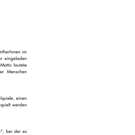
therInnen im 
r eingeladen 
otto lautete 
r Menschen 
spiele, einen 
spielt werden 
, bei der es 