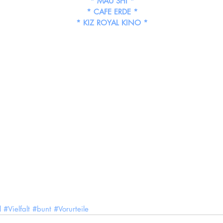
* MAU SHI *
* CAFE ERDE *
* KIZ ROYAL KINO *
l
#Vielfalt
#bunt
#Vorurteile