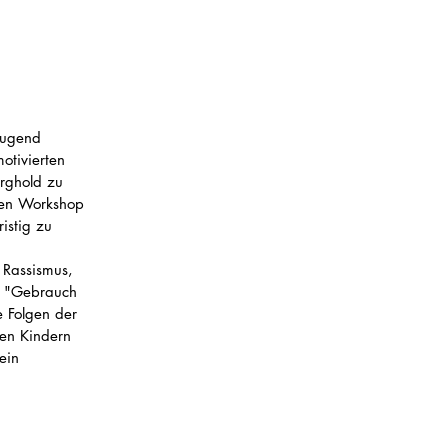
Jugend 
tivierten 
rghold zu 
den Workshop 
istig zu 
 Rassismus, 
a "Gebrauch 
 Folgen der 
en Kindern 
ein 