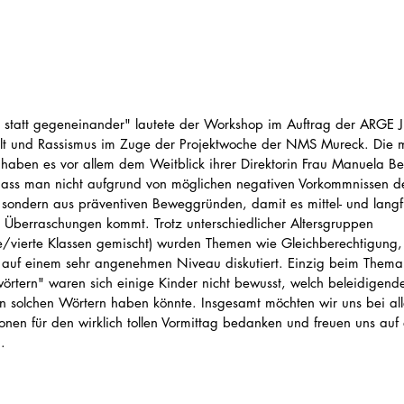
 statt gegeneinander" lautete der Workshop im Auftrag der ARGE 
 und Rassismus im Zuge der Projektwoche der NMS Mureck. Die mo
 haben es vor allem dem Weitblick ihrer Direktorin Frau Manuela Be
dass man nicht aufgrund von möglichen negativen Vorkommnissen 
 sondern aus präventiven Beweggründen, damit es mittel- und langfr
 Überraschungen kommt. Trotz unterschiedlicher Altersgruppen 
te/vierte Klassen gemischt) wurden Themen wie Gleichberechtigung,
 auf einem sehr angenehmen Niveau diskutiert. Einzig beim Them
örtern" waren sich einige Kinder nicht bewusst, welch beleidigende
 solchen Wörtern haben könnte. Insgesamt möchten wir uns bei all
onen für den wirklich tollen Vormittag bedanken und freuen uns auf 
. 