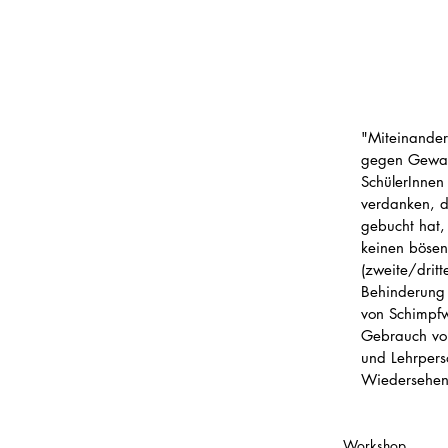
"Miteinander
gegen Gewalt
SchülerInnen
verdanken, 
gebucht hat,
keinen bösen
(zweite/drit
Behinderung
von Schimpfw
Gebrauch von
und Lehrpers
Wiedersehen
Workshop