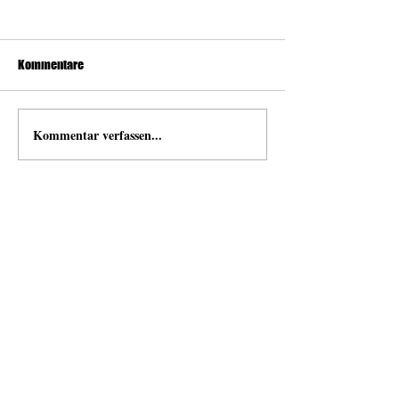
Kommentare
Kommentar verfassen...
news
Neuigkeiten von und mit Open Space