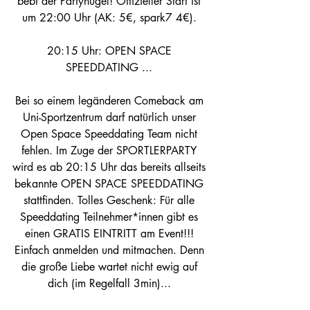
bebt der Partyhügel! Offizieller Start ist 
um 22:00 Uhr (AK: 5€, spark7 4€). 
20:15 Uhr: OPEN SPACE 
SPEEDDATING ... 
Bei so einem legänderen Comeback am 
Uni-Sportzentrum darf natürlich unser 
Open Space Speeddating Team nicht 
fehlen. Im Zuge der SPORTLERPARTY 
wird es ab 20:15 Uhr das bereits allseits 
bekannte OPEN SPACE SPEEDDATING 
stattfinden. Tolles Geschenk: Für alle 
Speeddating Teilnehmer*innen gibt es 
einen GRATIS EINTRITT am Event!!! 
Einfach anmelden und mitmachen. Denn 
die große Liebe wartet nicht ewig auf 
dich (im Regelfall 3min)... 