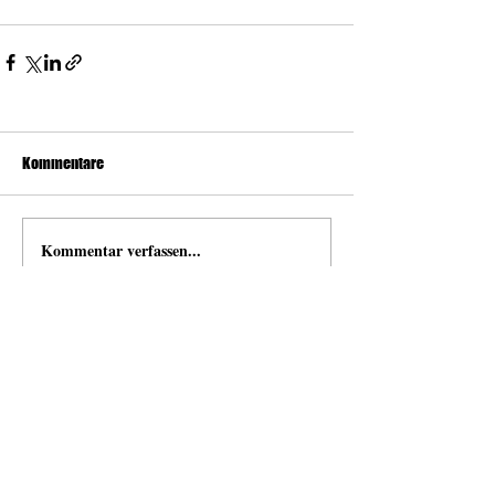
Kommentare
Kommentar verfassen...
news
Neuigkeiten von und mit Open Space