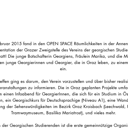
bruar 2015 fand in den OPEN SPACE Räumlichkeiten in der Annens
sentation der Grazer Zweigstelle des Vereins der georgischen Studie
tatt! Die junge Botschafterin Georgiens, Fräulein Marika, und die Mi
den junge Georgierinnen und Georgier, die in Graz leben, zu einem 
ein. 
effen ging es darum, den Verein vorzustellen und über bisher realisi
eranstaltungen zu informieren. Die in Graz geplanten Projekte umfa
 einen Infoabend für GeorgierInnen, die sich für ein Studium in Ös
ren, ein Georgischkurs für Deutschsprachige (Niveau A1), eine Wan
ung der Sehenswürdigkeiten im Bezirk Graz Kroisbach (Leechwald, H
Tramwaymuseum, Basilika Mariatrost), und vieles mehr. 
n der Georgischen Studierenden ist die erste gemeinnützige Organis