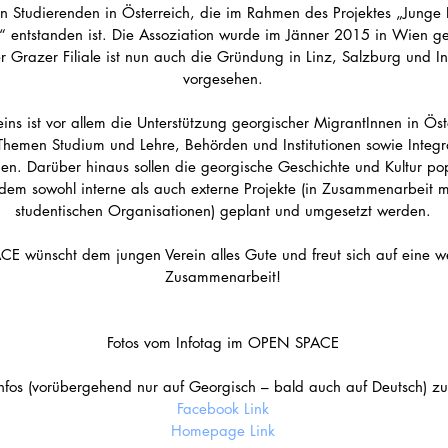
n Studierenden in Österreich, die im Rahmen des Projektes „Junge B
“ entstanden ist. Die Assoziation wurde im Jänner 2015 in Wien g
r Grazer Filiale ist nun auch die Gründung in Linz, Salzburg und I
vorgesehen. 
eins ist vor allem die Unterstützung georgischer MigrantInnen in Öst
Themen Studium und Lehre, Behörden und Institutionen sowie Integr
en. Darüber hinaus sollen die georgische Geschichte und Kultur popu
dem sowohl interne als auch externe Projekte (in Zusammenarbeit m
studentischen Organisationen) geplant und umgesetzt werden. 
 wünscht dem jungen Verein alles Gute und freut sich auf eine we
Zusammenarbeit! 
Fotos vom Infotag im OPEN SPACE 
nfos (vorübergehend nur auf Georgisch – bald auch auf Deutsch) zu
Facebook 
Link
Homepage Link