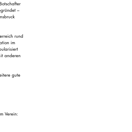
otschafter 
egründet – 
nnsbruck 
erreich rund 
ation im 
larisiert 
it anderen 
itere gute 
m Verein: 