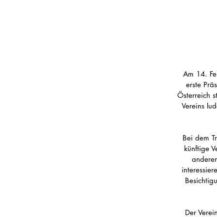
Am 14. Fe
erste Prä
Österreich s
Vereins lu
Bei dem Tr
künftige V
anderem
interessie
Besichtig
Der Verei