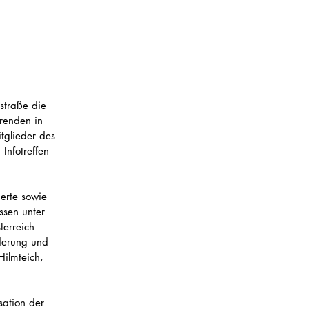
traße die 
renden in 
tglieder des 
Infotreffen 
erte sowie 
ssen unter 
terreich 
derung und 
ilmteich, 
ation der 