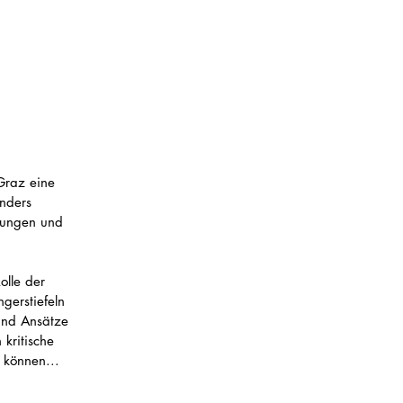
Graz eine 
nders 
rungen und 
lle der 
gerstiefeln 
und Ansätze 
kritische 
 können... 