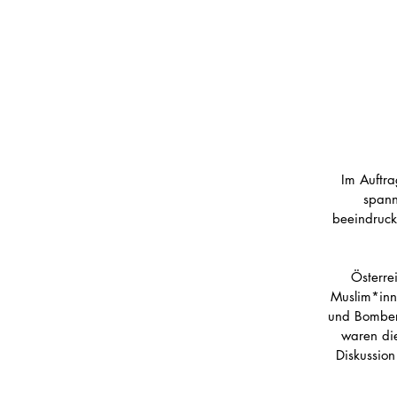
Im Auftr
spann
beeindruck
Österre
Muslim*inne
und Bomberj
waren die
Diskussion