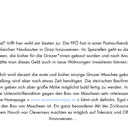
ed" trifft hier wohl am besten zu: Die FPÖ hat in einer Postwurfsend
hlreichen Neubauten in Graz hinzuweisen. Im Speziellen geht es d
een, die bisher für die Grazer*innen gebaut wurden und nach Ans
ätte man dieses Geld auch in neue Wohnungen investieren können.
lich wird derzeit die erste und bisher einzige Grazer Moschee geba
tellung wird aber noch etwas Zeit benötigen. Die steirischen Baufir
en geben sich aber große Mühe möglichst bald fertig zu werden. Ins
ine Unterschriftenaktion gegen den Bau von Moscheen sehr interessa
die Homepage > 
www.moscheenstopp.at
 < lohnt sich definitiv. Egal
den Bau von Moscheen ist. Ein ganz besonderer Akt der Zivilcour
nem Hauch von Cleverness machten es möglich auf Toleranz und Off
hinzuweisen...  