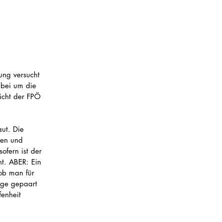
ung versucht 
abei um die 
icht der FPÖ 
  
ut. Die 
men und 
ofern ist der 
nt. ABER: Ein 
 ob man für 
age gepaart 
enheit 