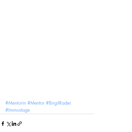
#Mentorin
#Mentor
#BirgitRader
#Immostage