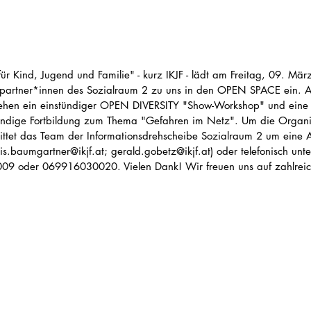
 für Kind, Jugend und Familie" - kurz IKJF - lädt am Freitag, 09. Mär
spartner*innen des Sozialraum 2 zu uns in den OPEN SPACE ein. 
ehen ein einstündiger OPEN DIVERSITY "Show-Workshop" und eine
ündige Fortbildung zum Thema "Gefahren im Netz". Um die Organi
 bittet das Team der Informationsdrehscheibe Sozialraum 2 um eine
is.baumgartner@ikjf.at; gerald.gobetz@ikjf.at) oder telefonisch unte
9 oder 069916030020. Vielen Dank! Wir freuen uns auf zahlreic