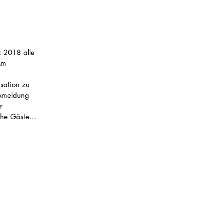
z 2018 alle 
Am 
 
sation zu 
 Ameldung 
r 
he Gäste...