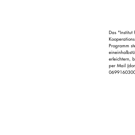
Das "Institut
Kooperation
Programm st
eineinhalbst
erleichtern,
per Mail (dor
06991603000