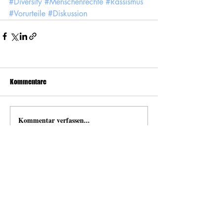
#Diversity
#Menschenrechte
#Rassismus
#Vorurteile
#Diskussion
Kommentare
Kommentar verfassen...
news
Neuigkeiten von und mit Open Space