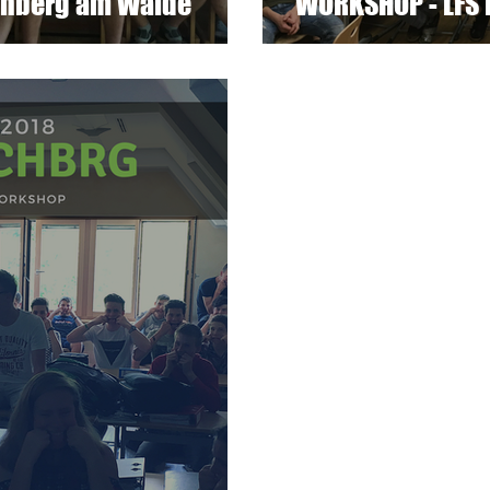
chberg am Walde
WORKSHOP - LFS 