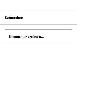
Kommentare
Kommentar verfassen...
news
Neuigkeiten von und mit Open Space