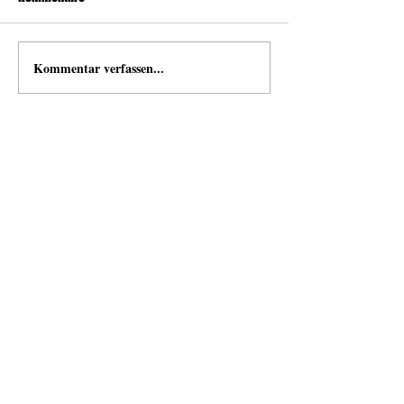
Kommentar verfassen...
news
Neuigkeiten von und mit Open Space