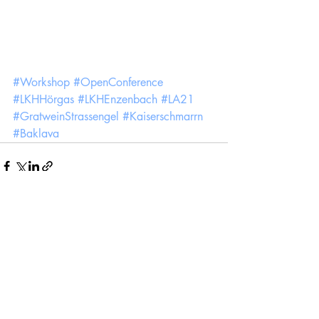
#Workshop
#OpenConference
#LKHHörgas
#LKHEnzenbach
#LA21
#GratweinStrassengel
#Kaiserschmarrn
#Baklava
Kommentare
Kommentar verfassen...