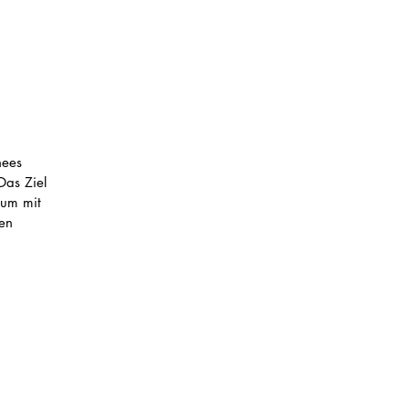
hees 
Das Ziel 
aum mit 
en 