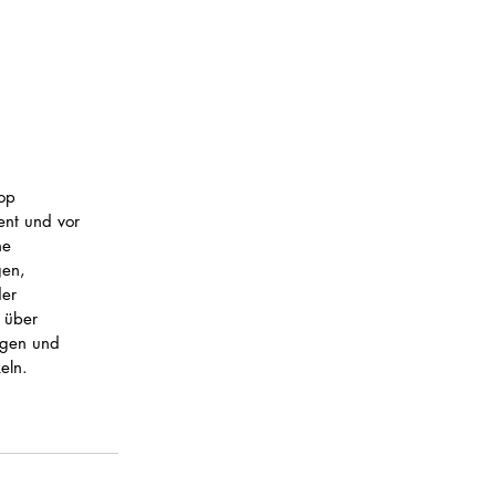
op 
nt und vor 
he 
gen, 
er 
 über 
rgen und 
eln.