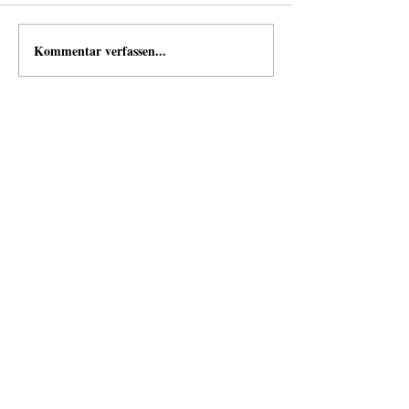
Kommentar verfassen...
news
Neuigkeiten von und mit Open Space